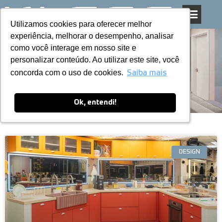
Utilizamos cookies para oferecer melhor
Utilizamos cookies para oferecer melhor
Pular
experiência, melhorar o desempenho, analisar
experiência, melhorar o desempenho, analisar
para
como você interage em nosso site e
como você interage em nosso site e
o
personalizar conteúdo. Ao utilizar este site, você
personalizar conteúdo. Ao utilizar este site, você
conteúdo
Blog
concorda com o uso de cookies.
concorda com o uso de cookies.
Saiba mais
Saiba mais
Ok, entendi!
Ok, entendi!
DESIGN