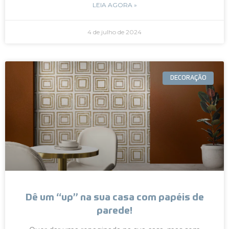
LEIA AGORA »
4 de julho de 2024
DECORAÇÃO
Dê um “up” na sua casa com papéis de
parede!