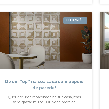
DECORAÇÃO
Dê um “up” na sua casa com papéis
de parede!
Quer dar uma repaginada na sua casa, mas
sem gastar muito? Ou você mora de