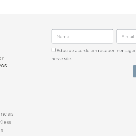
Estou de acordo em receber mensagens d
or
nesse site.
vos
nciais
Kless
ta