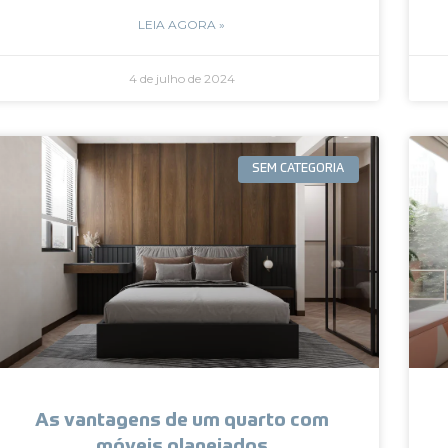
LEIA AGORA »
4 de julho de 2024
SEM CATEGORIA
As vantagens de um quarto com
móveis planejados