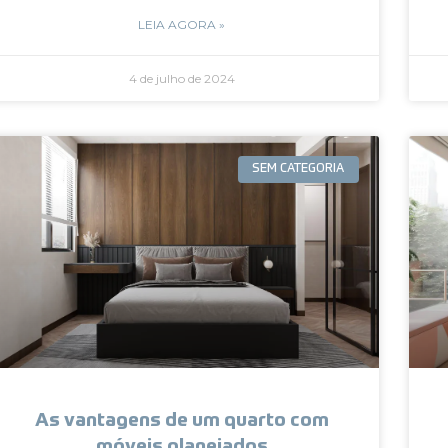
LEIA AGORA »
4 de julho de 2024
SEM CATEGORIA
As vantagens de um quarto com
móveis planejados