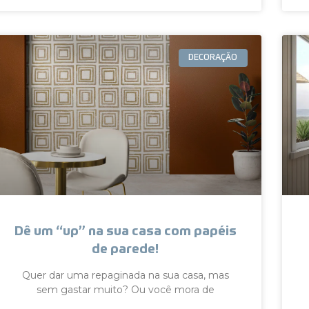
DECORAÇÃO
Dê um “up” na sua casa com papéis
de parede!
Quer dar uma repaginada na sua casa, mas
sem gastar muito? Ou você mora de