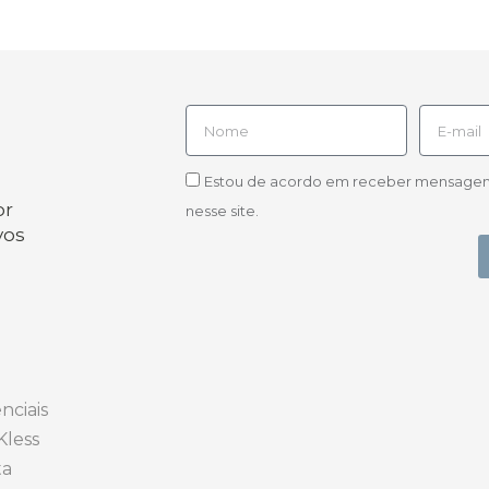
Estou de acordo em receber mensagens d
or
nesse site.
vos
nciais
Kless
ta