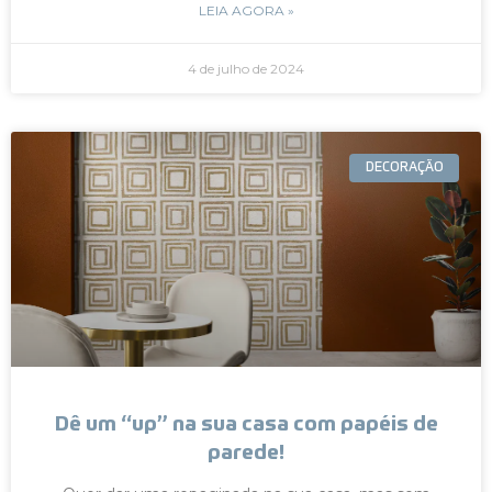
LEIA AGORA »
4 de julho de 2024
DECORAÇÃO
Dê um “up” na sua casa com papéis de
parede!