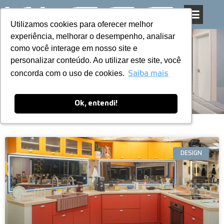
Utilizamos cookies para oferecer melhor
Utilizamos cookies para oferecer melhor
Pular
experiência, melhorar o desempenho, analisar
experiência, melhorar o desempenho, analisar
para
como você interage em nosso site e
como você interage em nosso site e
o
personalizar conteúdo. Ao utilizar este site, você
personalizar conteúdo. Ao utilizar este site, você
conteúdo
Blog
concorda com o uso de cookies.
concorda com o uso de cookies.
Saiba mais
Saiba mais
Ok, entendi!
Ok, entendi!
DESIGN