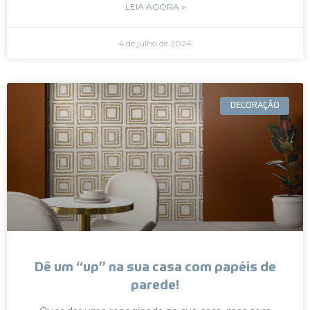
LEIA AGORA »
4 de julho de 2024
DECORAÇÃO
Dê um “up” na sua casa com papéis de
parede!