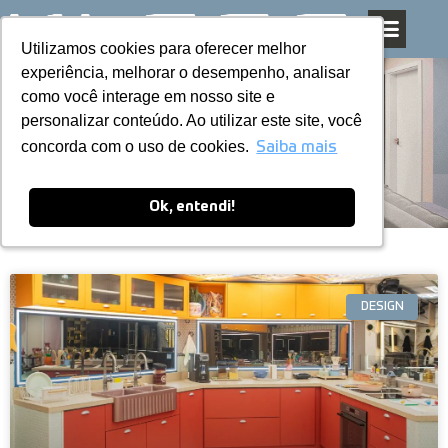
Utilizamos cookies para oferecer melhor
Utilizamos cookies para oferecer melhor
Pular
experiência, melhorar o desempenho, analisar
experiência, melhorar o desempenho, analisar
para
como você interage em nosso site e
como você interage em nosso site e
o
personalizar conteúdo. Ao utilizar este site, você
personalizar conteúdo. Ao utilizar este site, você
conteúdo
Blog
concorda com o uso de cookies.
concorda com o uso de cookies.
Saiba mais
Saiba mais
Ok, entendi!
Ok, entendi!
DESIGN