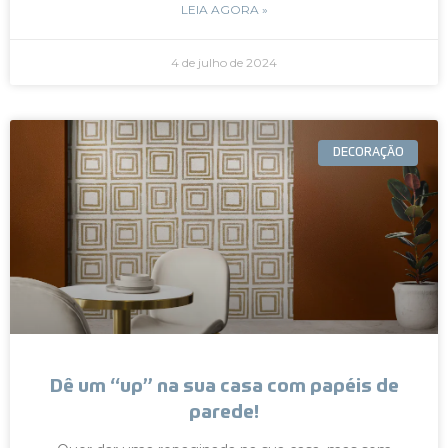
LEIA AGORA »
4 de julho de 2024
DECORAÇÃO
Dê um “up” na sua casa com papéis de
parede!