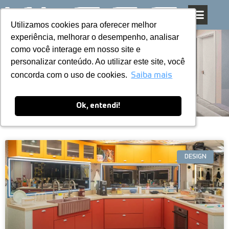
Utilizamos cookies para oferecer melhor
Utilizamos cookies para oferecer melhor
Pular
experiência, melhorar o desempenho, analisar
experiência, melhorar o desempenho, analisar
para
como você interage em nosso site e
como você interage em nosso site e
o
personalizar conteúdo. Ao utilizar este site, você
personalizar conteúdo. Ao utilizar este site, você
conteúdo
Blog
concorda com o uso de cookies.
concorda com o uso de cookies.
Saiba mais
Saiba mais
Ok, entendi!
Ok, entendi!
DESIGN