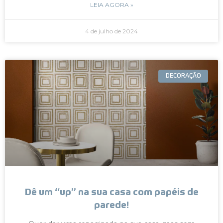
LEIA AGORA »
4 de julho de 2024
DECORAÇÃO
Dê um “up” na sua casa com papéis de
parede!