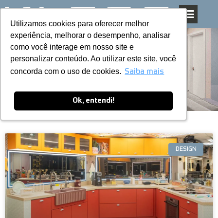
Utilizamos cookies para oferecer melhor
Utilizamos cookies para oferecer melhor
Pular
experiência, melhorar o desempenho, analisar
experiência, melhorar o desempenho, analisar
para
como você interage em nosso site e
como você interage em nosso site e
o
personalizar conteúdo. Ao utilizar este site, você
personalizar conteúdo. Ao utilizar este site, você
conteúdo
Blog
concorda com o uso de cookies.
concorda com o uso de cookies.
Saiba mais
Saiba mais
Ok, entendi!
Ok, entendi!
DESIGN