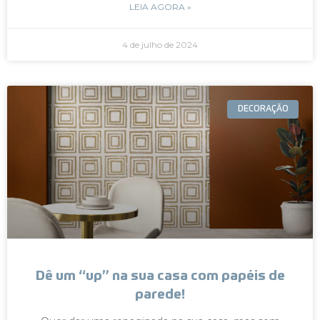
LEIA AGORA »
4 de julho de 2024
DECORAÇÃO
Dê um “up” na sua casa com papéis de
parede!