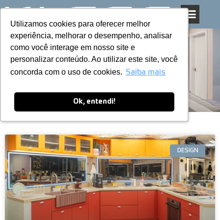
Utilizamos cookies para oferecer melhor
Utilizamos cookies para oferecer melhor
Pular
experiência, melhorar o desempenho, analisar
experiência, melhorar o desempenho, analisar
para
como você interage em nosso site e
como você interage em nosso site e
o
personalizar conteúdo. Ao utilizar este site, você
personalizar conteúdo. Ao utilizar este site, você
conteúdo
Blog
concorda com o uso de cookies.
concorda com o uso de cookies.
Saiba mais
Saiba mais
Ok, entendi!
Ok, entendi!
DESIGN