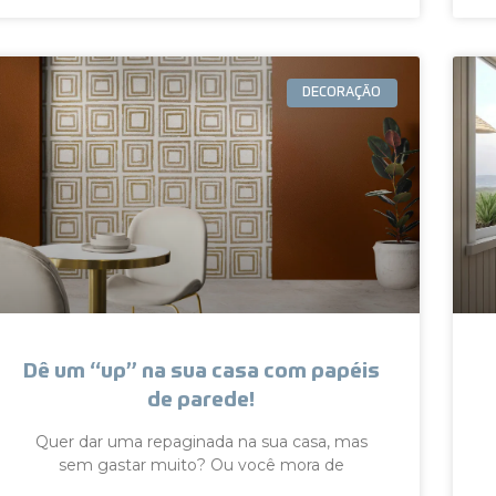
DECORAÇÃO
Dê um “up” na sua casa com papéis
de parede!
Quer dar uma repaginada na sua casa, mas
sem gastar muito? Ou você mora de