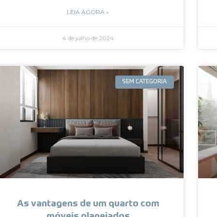
LEIA AGORA »
4 de julho de 2024
SEM CATEGORIA
As vantagens de um quarto com
móveis planejados