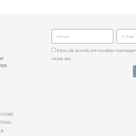
Estou de acordo em receber mensagens d
or
nesse site.
vos
nciais
Kless
ta