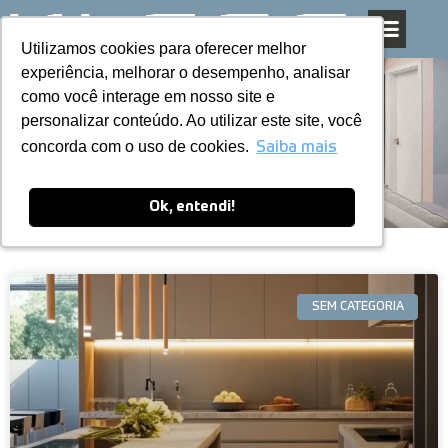
Utilizamos cookies para oferecer melhor
Utilizamos cookies para oferecer melhor
Pular
experiência, melhorar o desempenho, analisar
experiência, melhorar o desempenho, analisar
para
como você interage em nosso site e
como você interage em nosso site e
o
personalizar conteúdo. Ao utilizar este site, você
personalizar conteúdo. Ao utilizar este site, você
conteúdo
Blog
concorda com o uso de cookies.
concorda com o uso de cookies.
Saiba mais
Saiba mais
Ok, entendi!
Ok, entendi!
SEM CATEGORIA