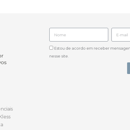
Estou de acordo em receber mensagens d
or
nesse site.
vos
nciais
Kless
ta