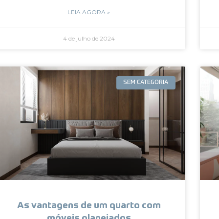
LEIA AGORA »
4 de julho de 2024
SEM CATEGORIA
As vantagens de um quarto com
móveis planejados