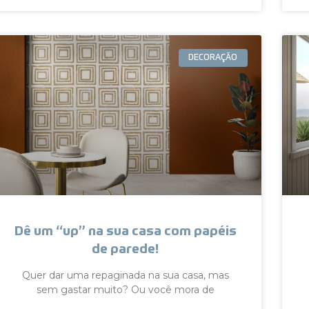
DECORAÇÃO
Dê um “up” na sua casa com papéis
de parede!
Quer dar uma repaginada na sua casa, mas
sem gastar muito? Ou você mora de