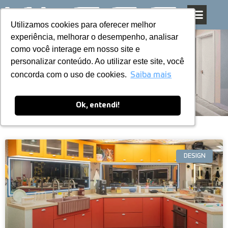
Utilizamos cookies para oferecer melhor
Utilizamos cookies para oferecer melhor
Pular
experiência, melhorar o desempenho, analisar
experiência, melhorar o desempenho, analisar
para
como você interage em nosso site e
como você interage em nosso site e
o
personalizar conteúdo. Ao utilizar este site, você
personalizar conteúdo. Ao utilizar este site, você
conteúdo
Blog
concorda com o uso de cookies.
concorda com o uso de cookies.
Saiba mais
Saiba mais
Ok, entendi!
Ok, entendi!
DESIGN