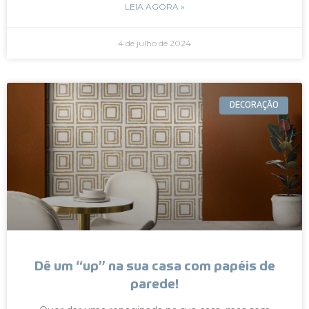
LEIA AGORA »
4 de julho de 2024
DECORAÇÃO
Dê um “up” na sua casa com papéis de
parede!