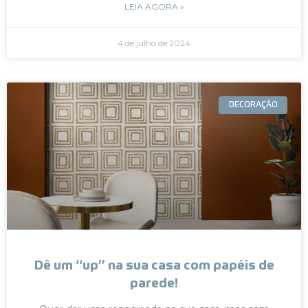
LEIA AGORA »
4 de julho de 2024
DECORAÇÃO
Dê um “up” na sua casa com papéis de
parede!