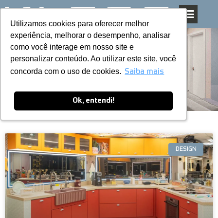
Utilizamos cookies para oferecer melhor
Utilizamos cookies para oferecer melhor
Pular
experiência, melhorar o desempenho, analisar
experiência, melhorar o desempenho, analisar
para
como você interage em nosso site e
como você interage em nosso site e
o
personalizar conteúdo. Ao utilizar este site, você
personalizar conteúdo. Ao utilizar este site, você
conteúdo
Blog
concorda com o uso de cookies.
concorda com o uso de cookies.
Saiba mais
Saiba mais
Ok, entendi!
Ok, entendi!
DESIGN