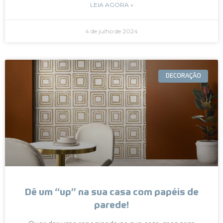
LEIA AGORA »
4 de julho de 2024
DECORAÇÃO
Dê um “up” na sua casa com papéis de
parede!