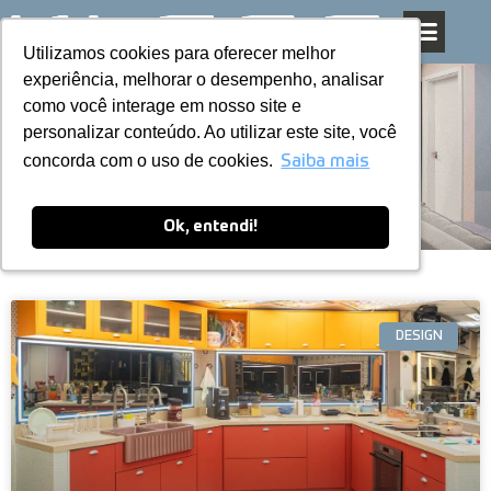
Utilizamos cookies para oferecer melhor
Utilizamos cookies para oferecer melhor
Pular
experiência, melhorar o desempenho, analisar
experiência, melhorar o desempenho, analisar
para
como você interage em nosso site e
como você interage em nosso site e
o
personalizar conteúdo. Ao utilizar este site, você
personalizar conteúdo. Ao utilizar este site, você
conteúdo
Blog
concorda com o uso de cookies.
concorda com o uso de cookies.
Saiba mais
Saiba mais
Ok, entendi!
Ok, entendi!
DESIGN