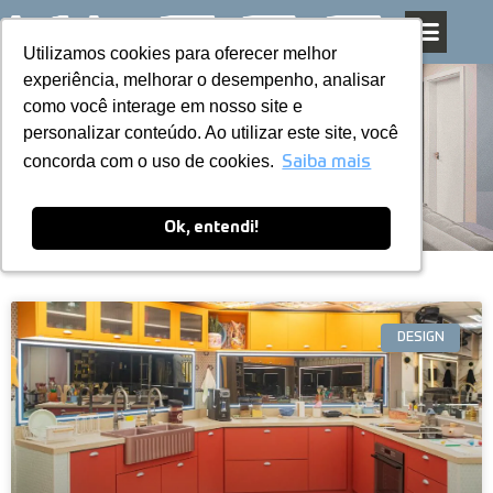
Utilizamos cookies para oferecer melhor
Utilizamos cookies para oferecer melhor
Pular
experiência, melhorar o desempenho, analisar
experiência, melhorar o desempenho, analisar
para
como você interage em nosso site e
como você interage em nosso site e
o
personalizar conteúdo. Ao utilizar este site, você
personalizar conteúdo. Ao utilizar este site, você
conteúdo
Blog
concorda com o uso de cookies.
concorda com o uso de cookies.
Saiba mais
Saiba mais
Ok, entendi!
Ok, entendi!
DESIGN