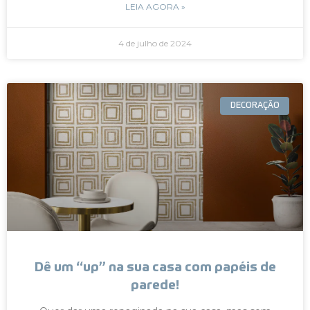
LEIA AGORA »
4 de julho de 2024
DECORAÇÃO
Dê um “up” na sua casa com papéis de
parede!