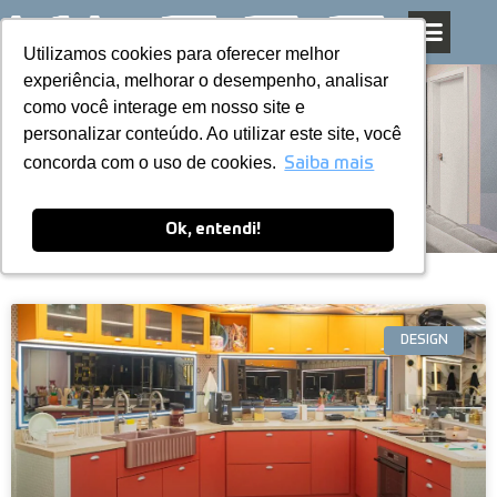
Utilizamos cookies para oferecer melhor
Utilizamos cookies para oferecer melhor
Pular
experiência, melhorar o desempenho, analisar
experiência, melhorar o desempenho, analisar
para
como você interage em nosso site e
como você interage em nosso site e
o
personalizar conteúdo. Ao utilizar este site, você
personalizar conteúdo. Ao utilizar este site, você
conteúdo
Blog
concorda com o uso de cookies.
concorda com o uso de cookies.
Saiba mais
Saiba mais
Ok, entendi!
Ok, entendi!
DESIGN