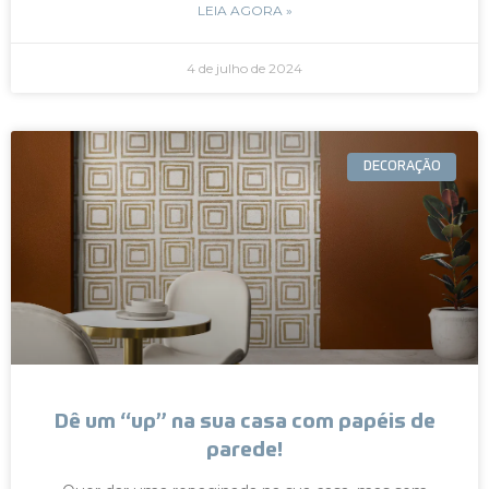
LEIA AGORA »
4 de julho de 2024
DECORAÇÃO
Dê um “up” na sua casa com papéis de
parede!