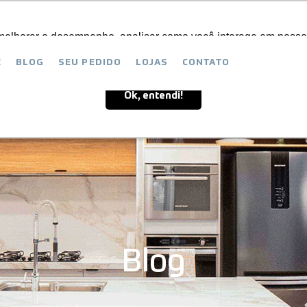
S DIFERENCIAIS
SEU PROJETO KLESS
SEJA UM LOJIS
melhorar o desempenho, analisar como você interage em nosso sit
melhorar o desempenho, analisar como você interage em nosso sit
concorda com o uso de cookies.
concorda com o uso de cookies.
Saiba mais
Saiba mais
E
BLOG
SEU PEDIDO
LOJAS
CONTATO
Ok, entendi!
Ok, entendi!
Blog