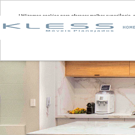
NOSSO
Utilizamos cookies para oferecer melhor experiência, 
Utilizamos cookies para oferecer melhor experiência, 
Pular
para
HOM
o
conteúdo