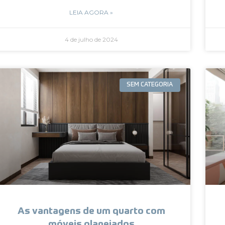
LEIA AGORA »
4 de julho de 2024
SEM CATEGORIA
As vantagens de um quarto com
móveis planejados