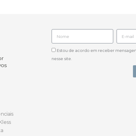
Estou de acordo em receber mensagens d
or
nesse site.
vos
nciais
Kless
ta