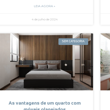
LEIA AGORA »
4 de julho de 2024
SEM CATEGORIA
As vantagens de um quarto com
móveis planejados