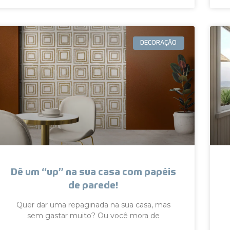
DECORAÇÃO
Dê um “up” na sua casa com papéis
de parede!
Quer dar uma repaginada na sua casa, mas
sem gastar muito? Ou você mora de