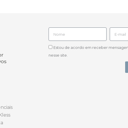
Estou de acordo em receber mensagens d
or
nesse site.
vos
nciais
Kless
ta