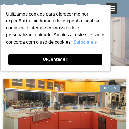
Utilizamos cookies para oferecer melhor
Utilizamos cookies para oferecer melhor
Pular
experiência, melhorar o desempenho, analisar
experiência, melhorar o desempenho, analisar
para
como você interage em nosso site e
como você interage em nosso site e
o
personalizar conteúdo. Ao utilizar este site, você
personalizar conteúdo. Ao utilizar este site, você
conteúdo
Blog
concorda com o uso de cookies.
concorda com o uso de cookies.
Saiba mais
Saiba mais
Ok, entendi!
Ok, entendi!
DESIGN