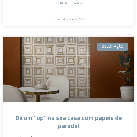
LEIA AGORA »
4 de julho de 2024
DECORAÇÃO
Dê um “up” na sua casa com papéis de
parede!