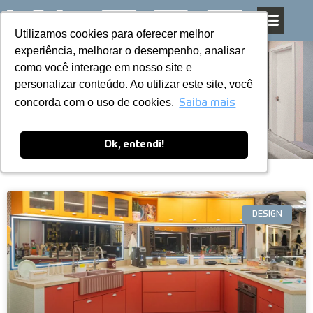
Utilizamos cookies para oferecer melhor
Utilizamos cookies para oferecer melhor
Pular
experiência, melhorar o desempenho, analisar
experiência, melhorar o desempenho, analisar
para
como você interage em nosso site e
como você interage em nosso site e
o
personalizar conteúdo. Ao utilizar este site, você
personalizar conteúdo. Ao utilizar este site, você
conteúdo
Blog
concorda com o uso de cookies.
concorda com o uso de cookies.
Saiba mais
Saiba mais
Ok, entendi!
Ok, entendi!
DESIGN