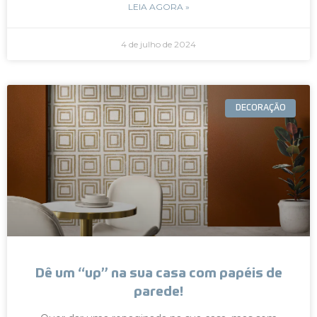
LEIA AGORA »
4 de julho de 2024
DECORAÇÃO
Dê um “up” na sua casa com papéis de
parede!