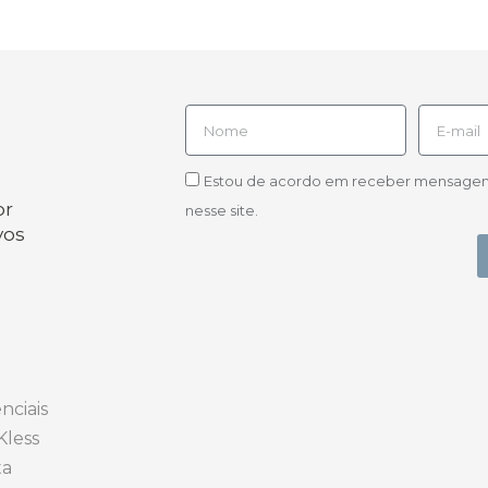
Estou de acordo em receber mensagens d
or
nesse site.
vos
nciais
Kless
ta