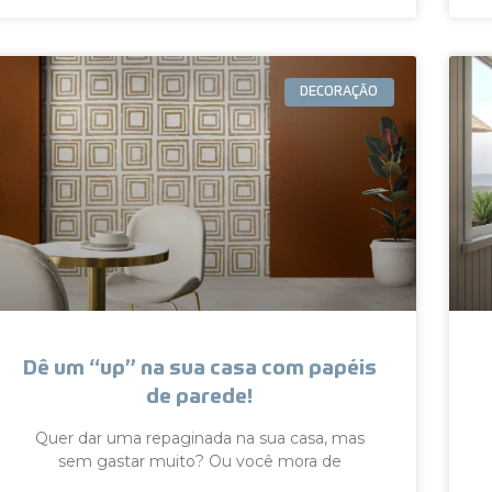
DECORAÇÃO
Dê um “up” na sua casa com papéis
de parede!
Quer dar uma repaginada na sua casa, mas
sem gastar muito? Ou você mora de