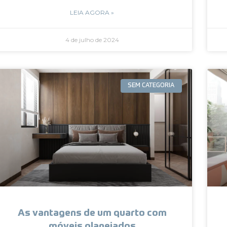
LEIA AGORA »
4 de julho de 2024
SEM CATEGORIA
As vantagens de um quarto com
móveis planejados