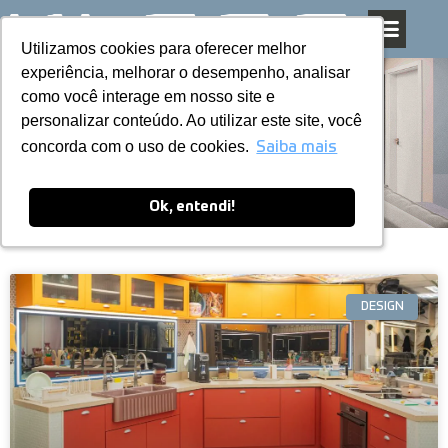
Utilizamos cookies para oferecer melhor
Utilizamos cookies para oferecer melhor
Pular
experiência, melhorar o desempenho, analisar
experiência, melhorar o desempenho, analisar
para
como você interage em nosso site e
como você interage em nosso site e
o
personalizar conteúdo. Ao utilizar este site, você
personalizar conteúdo. Ao utilizar este site, você
conteúdo
Blog
concorda com o uso de cookies.
concorda com o uso de cookies.
Saiba mais
Saiba mais
Ok, entendi!
Ok, entendi!
DESIGN