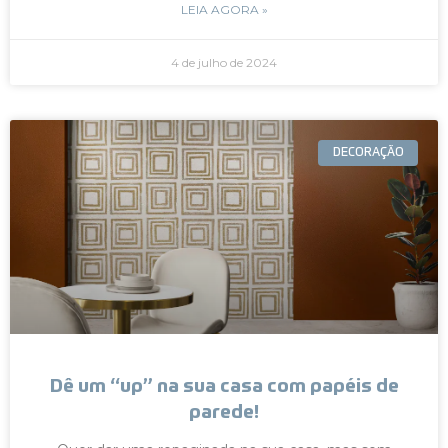
LEIA AGORA »
4 de julho de 2024
DECORAÇÃO
Dê um “up” na sua casa com papéis de
parede!