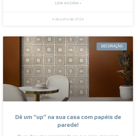
LEIA AGORA »
4 de julho de 2024
DECORAÇÃO
Dê um “up” na sua casa com papéis de
parede!