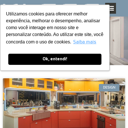
Utilizamos cookies para oferecer melhor
Utilizamos cookies para oferecer melhor
Pular
experiência, melhorar o desempenho, analisar
experiência, melhorar o desempenho, analisar
para
como você interage em nosso site e
como você interage em nosso site e
o
personalizar conteúdo. Ao utilizar este site, você
personalizar conteúdo. Ao utilizar este site, você
conteúdo
Blog
concorda com o uso de cookies.
concorda com o uso de cookies.
Saiba mais
Saiba mais
Ok, entendi!
Ok, entendi!
DESIGN