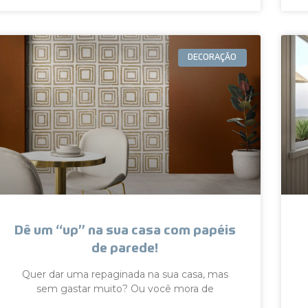
DECORAÇÃO
Dê um “up” na sua casa com papéis
de parede!
Quer dar uma repaginada na sua casa, mas
sem gastar muito? Ou você mora de