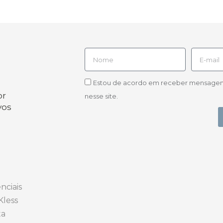
Estou de acordo em receber mensagens d
or
nesse site.
vos
nciais
Kless
ta