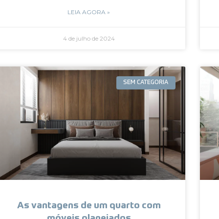
LEIA AGORA »
4 de julho de 2024
SEM CATEGORIA
As vantagens de um quarto com
móveis planejados