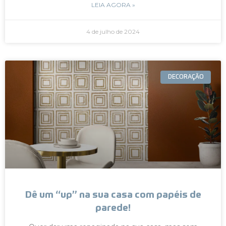
LEIA AGORA »
4 de julho de 2024
DECORAÇÃO
Dê um “up” na sua casa com papéis de
parede!