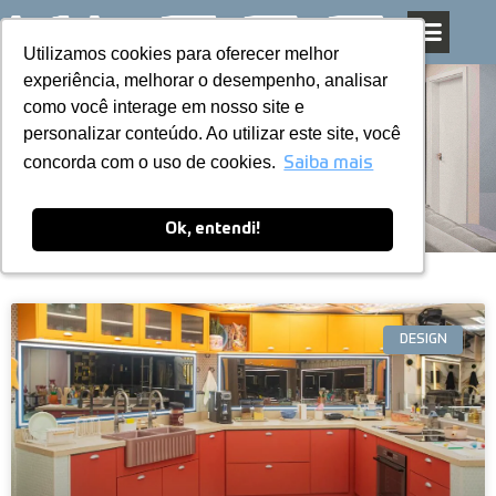
Utilizamos cookies para oferecer melhor
Utilizamos cookies para oferecer melhor
Pular
experiência, melhorar o desempenho, analisar
experiência, melhorar o desempenho, analisar
para
como você interage em nosso site e
como você interage em nosso site e
o
personalizar conteúdo. Ao utilizar este site, você
personalizar conteúdo. Ao utilizar este site, você
conteúdo
Blog
concorda com o uso de cookies.
concorda com o uso de cookies.
Saiba mais
Saiba mais
Ok, entendi!
Ok, entendi!
DESIGN