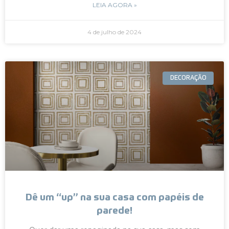
LEIA AGORA »
4 de julho de 2024
DECORAÇÃO
Dê um “up” na sua casa com papéis de
parede!