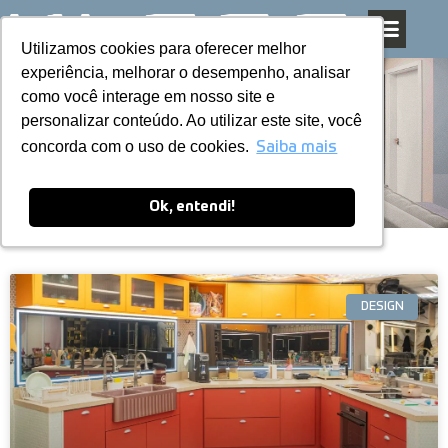
Utilizamos cookies para oferecer melhor
Utilizamos cookies para oferecer melhor
Pular
experiência, melhorar o desempenho, analisar
experiência, melhorar o desempenho, analisar
para
como você interage em nosso site e
como você interage em nosso site e
o
personalizar conteúdo. Ao utilizar este site, você
personalizar conteúdo. Ao utilizar este site, você
conteúdo
Blog
concorda com o uso de cookies.
concorda com o uso de cookies.
Saiba mais
Saiba mais
Ok, entendi!
Ok, entendi!
DESIGN