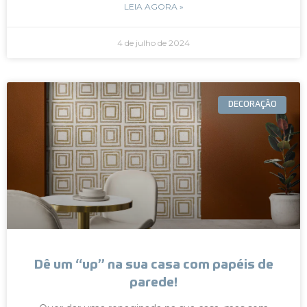
LEIA AGORA »
4 de julho de 2024
DECORAÇÃO
Dê um “up” na sua casa com papéis de
parede!