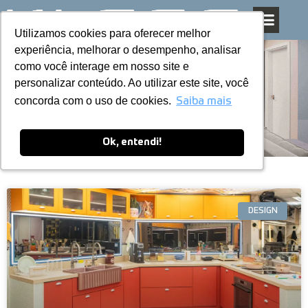
Utilizamos cookies para oferecer melhor
Utilizamos cookies para oferecer melhor
Pular
experiência, melhorar o desempenho, analisar
experiência, melhorar o desempenho, analisar
para
como você interage em nosso site e
como você interage em nosso site e
o
personalizar conteúdo. Ao utilizar este site, você
personalizar conteúdo. Ao utilizar este site, você
conteúdo
Blog
concorda com o uso de cookies.
concorda com o uso de cookies.
Saiba mais
Saiba mais
Ok, entendi!
Ok, entendi!
DESIGN