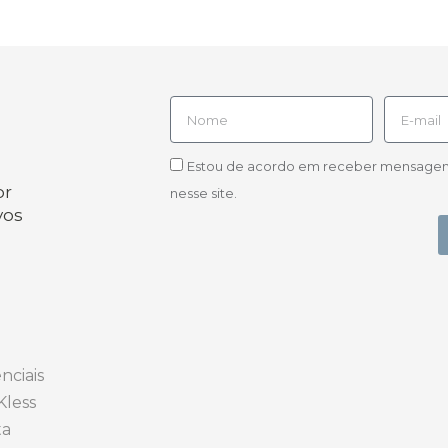
Estou de acordo em receber mensagens d
or
nesse site.
vos
nciais
Kless
ta