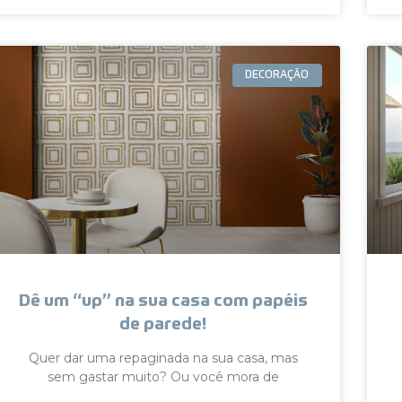
DECORAÇÃO
Dê um “up” na sua casa com papéis
de parede!
Quer dar uma repaginada na sua casa, mas
sem gastar muito? Ou você mora de