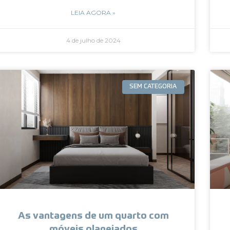
LEIA AGORA »
4 de julho de 2024
SEM CATEGORIA
As vantagens de um quarto com
móveis planejados