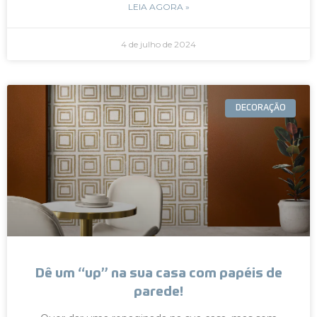
LEIA AGORA »
4 de julho de 2024
DECORAÇÃO
Dê um “up” na sua casa com papéis de
parede!