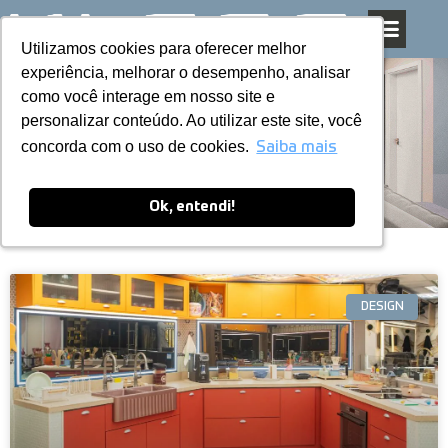
Utilizamos cookies para oferecer melhor
Utilizamos cookies para oferecer melhor
Pular
experiência, melhorar o desempenho, analisar
experiência, melhorar o desempenho, analisar
para
como você interage em nosso site e
como você interage em nosso site e
o
personalizar conteúdo. Ao utilizar este site, você
personalizar conteúdo. Ao utilizar este site, você
conteúdo
Blog
concorda com o uso de cookies.
concorda com o uso de cookies.
Saiba mais
Saiba mais
Ok, entendi!
Ok, entendi!
DESIGN