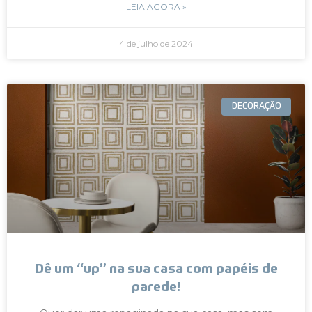
LEIA AGORA »
4 de julho de 2024
DECORAÇÃO
Dê um “up” na sua casa com papéis de
parede!