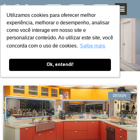
Utilizamos cookies para oferecer melhor
Utilizamos cookies para oferecer melhor
Pular
experiência, melhorar o desempenho, analisar
experiência, melhorar o desempenho, analisar
para
como você interage em nosso site e
como você interage em nosso site e
o
personalizar conteúdo. Ao utilizar este site, você
personalizar conteúdo. Ao utilizar este site, você
conteúdo
Blog
concorda com o uso de cookies.
concorda com o uso de cookies.
Saiba mais
Saiba mais
Ok, entendi!
Ok, entendi!
DESIGN