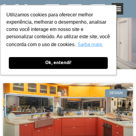
Utilizamos cookies para oferecer melhor
Utilizamos cookies para oferecer melhor
Pular
experiência, melhorar o desempenho, analisar
experiência, melhorar o desempenho, analisar
para
como você interage em nosso site e
como você interage em nosso site e
o
personalizar conteúdo. Ao utilizar este site, você
personalizar conteúdo. Ao utilizar este site, você
conteúdo
Blog
concorda com o uso de cookies.
concorda com o uso de cookies.
Saiba mais
Saiba mais
Ok, entendi!
Ok, entendi!
DESIGN