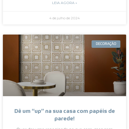
LEIA AGORA »
4 de julho de 2024
DECORAÇÃO
Dê um “up” na sua casa com papéis de
parede!