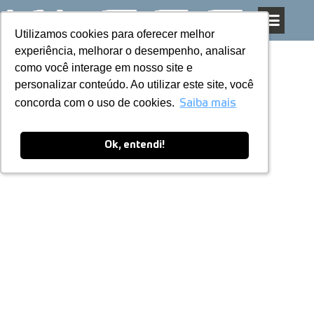
Utilizamos cookies para oferecer melhor
Utilizamos cookies para oferecer melhor
Pular
experiência, melhorar o desempenho, analisar
experiência, melhorar o desempenho, analisar
para
como você interage em nosso site e
como você interage em nosso site e
o
personalizar conteúdo. Ao utilizar este site, você
personalizar conteúdo. Ao utilizar este site, você
conteúdo
concorda com o uso de cookies.
concorda com o uso de cookies.
Saiba mais
Saiba mais
Ok, entendi!
Ok, entendi!