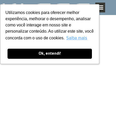
Utilizamos cookies para oferecer melhor
Utilizamos cookies para oferecer melhor
Pular
experiência, melhorar o desempenho, analisar
experiência, melhorar o desempenho, analisar
para
SHORTCODE ESTÁ FUNCIONANDO!!!!
como você interage em nosso site e
como você interage em nosso site e
o
personalizar conteúdo. Ao utilizar este site, você
personalizar conteúdo. Ao utilizar este site, você
conteúdo
concorda com o uso de cookies.
concorda com o uso de cookies.
Saiba mais
Saiba mais
Ok, entendi!
Ok, entendi!