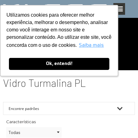
Utilizamos cookies para oferecer melhor
Utilizamos cookies para oferecer melhor
Pular
experiência, melhorar o desempenho, analisar
experiência, melhorar o desempenho, analisar
para
como você interage em nosso site e
como você interage em nosso site e
o
personalizar conteúdo. Ao utilizar este site, você
personalizar conteúdo. Ao utilizar este site, você
conteúdo
concorda com o uso de cookies.
concorda com o uso de cookies.
Saiba mais
Saiba mais
Ok, entendi!
Ok, entendi!
Vidro Turmalina PL
Características
Todas