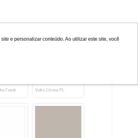
acaru
Vidro Naiá
lho Fumê
Vidro Citrino PL