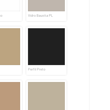
co
Vidro Bauxita PL
Perfil Preto