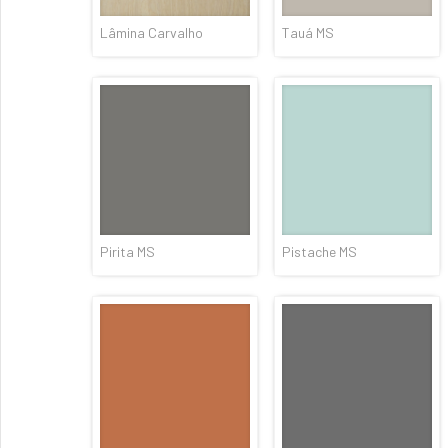
Lâmina Carvalho
Tauá MS
Pirita MS
Pistache MS