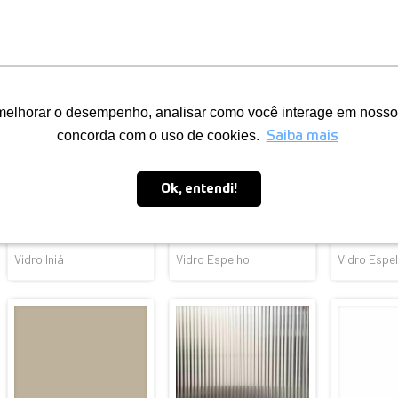
Vidro Metrópole
Vidro Marajó
Vidro Mand
Vidro Iniá
Vidro Espelho
Vidro Espe