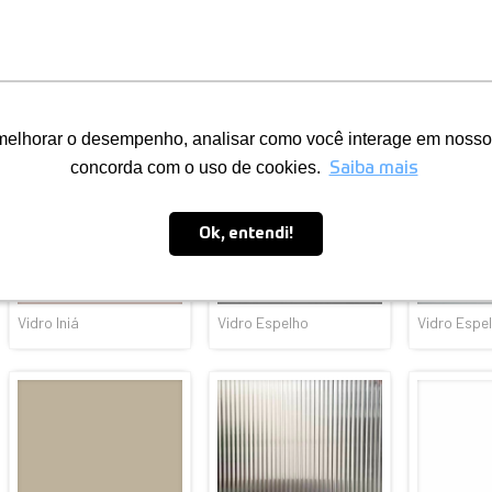
Vidro Metrópole
Vidro Marajó
Vidro Mand
Vidro Iniá
Vidro Espelho
Vidro Espe