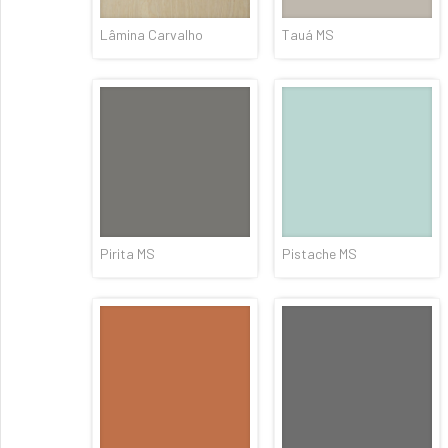
Lâmina Carvalho
Tauá MS
Pirita MS
Pistache MS