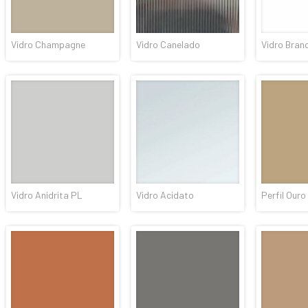
Vidro Champagne
Vidro Canelado
Vidro Bran
Vidro Anidrita PL
Vidro Acidato
Perfil Ouro