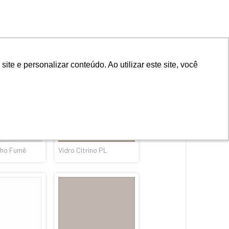
acaru
Vidro Naiá
lho Fumê
Vidro Citrino PL