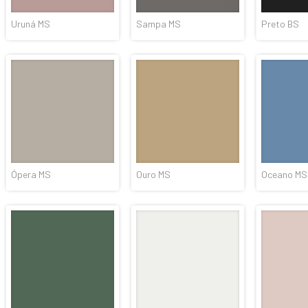
Uruná MS
Sampa MS
Preto BS
Ópera MS
Ouro MS
Oceano MS