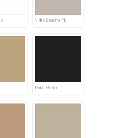
co
Vidro Bauxita PL
Perfil Preto