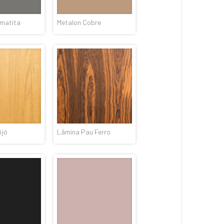
ematita
Metalon Cobre
ijó
Lâmina Pau Ferro