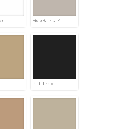
co
Vidro Bauxita PL
Perfil Preto