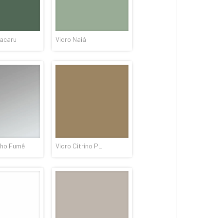
acaru
Vidro Naiá
lho Fumê
Vidro Citrino PL