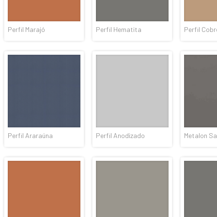
Perfil Marajó
Perfil Hematita
Perfil Cobr
Perfil Araraúna
Perfil Anodizado
Metalon S