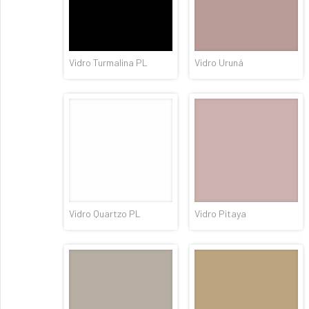
Vidro Turmalina PL
Vidro Uruná
Vidro Quartzo PL
Vidro Pitaya