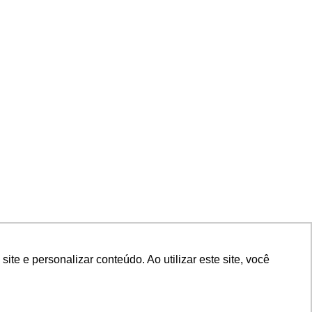
TA
e e personalizar conteúdo. Ao utilizar este site, você
e e personalizar conteúdo. Ao utilizar este site, você