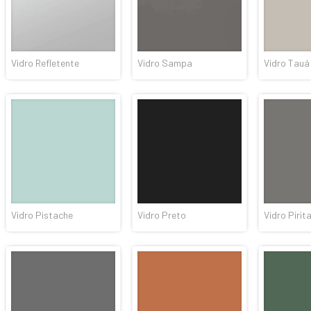
Vidro Refletente
Vidro Sampa
Vidro Tauá
Vidro Pistache
Vidro Preto
Vidro Pirit