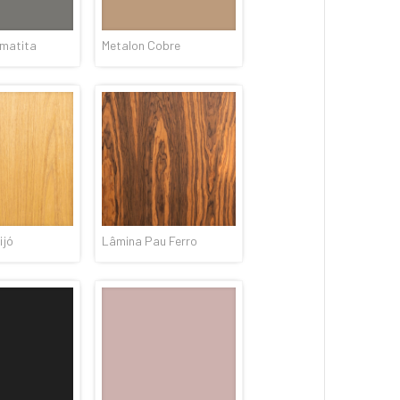
ematita
Metalon Cobre
ijó
Lâmina Pau Ferro