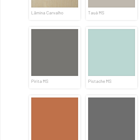
Lâmina Carvalho
Tauá MS
Pirita MS
Pistache MS