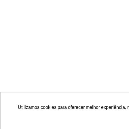
NOSSO
Utilizamos cookies para oferecer melhor experiência, 
Utilizamos cookies para oferecer melhor experiência, 
Pular
para
HOM
o
conteúdo