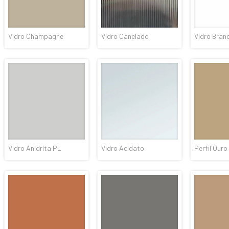
Vidro Champagne
Vidro Canelado
Vidro Bran
Vidro Anidrita PL
Vidro Acidato
Perfil Ouro