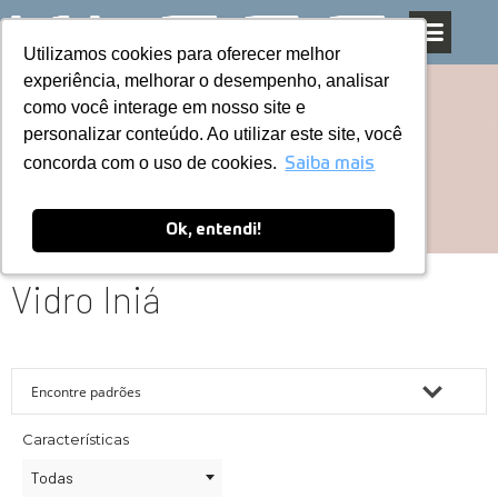
Utilizamos cookies para oferecer melhor
Utilizamos cookies para oferecer melhor
Pular
experiência, melhorar o desempenho, analisar
experiência, melhorar o desempenho, analisar
para
como você interage em nosso site e
como você interage em nosso site e
o
personalizar conteúdo. Ao utilizar este site, você
personalizar conteúdo. Ao utilizar este site, você
conteúdo
concorda com o uso de cookies.
concorda com o uso de cookies.
Saiba mais
Saiba mais
Ok, entendi!
Ok, entendi!
Vidro Iniá
Características
Todas