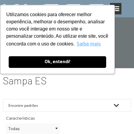
Utilizamos cookies para oferecer melhor
Utilizamos cookies para oferecer melhor
Pular
experiência, melhorar o desempenho, analisar
experiência, melhorar o desempenho, analisar
para
como você interage em nosso site e
como você interage em nosso site e
o
personalizar conteúdo. Ao utilizar este site, você
personalizar conteúdo. Ao utilizar este site, você
conteúdo
concorda com o uso de cookies.
concorda com o uso de cookies.
Saiba mais
Saiba mais
Ok, entendi!
Ok, entendi!
Sampa ES
Características
Todas