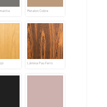
ematita
Metalon Cobre
ijó
Lâmina Pau Ferro