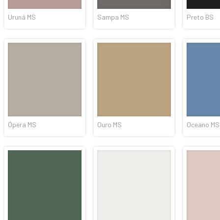
Uruná MS
Sampa MS
Preto BS
Ópera MS
Ouro MS
Oceano MS