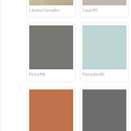
Lâmina Carvalho
Tauá MS
Pirita MS
Pistache MS