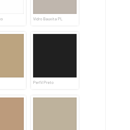
co
Vidro Bauxita PL
Perfil Preto