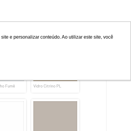
acaru
Vidro Naiá
lho Fumê
Vidro Citrino PL