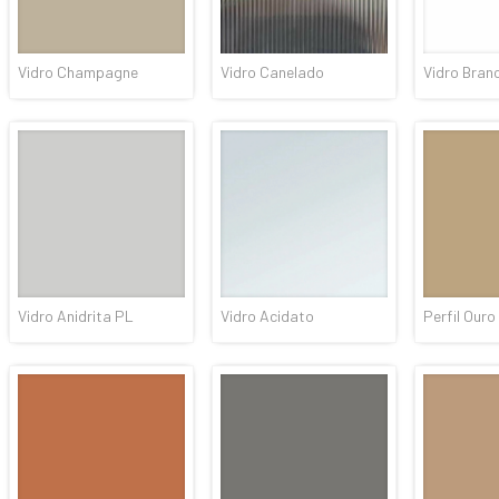
Vidro Champagne
Vidro Canelado
Vidro Bran
Vidro Anidrita PL
Vidro Acidato
Perfil Ouro