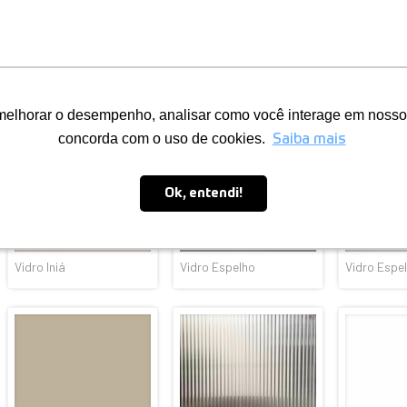
Vidro Metrópole
Vidro Marajó
Vidro Mand
Vidro Iniá
Vidro Espelho
Vidro Espe