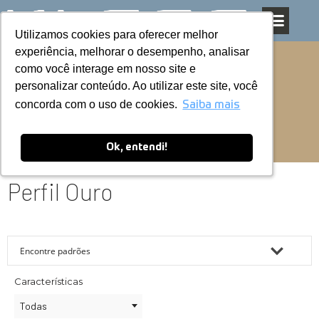
Utilizamos cookies para oferecer melhor
Utilizamos cookies para oferecer melhor
Pular
experiência, melhorar o desempenho, analisar
experiência, melhorar o desempenho, analisar
para
como você interage em nosso site e
como você interage em nosso site e
o
personalizar conteúdo. Ao utilizar este site, você
personalizar conteúdo. Ao utilizar este site, você
conteúdo
concorda com o uso de cookies.
concorda com o uso de cookies.
Saiba mais
Saiba mais
Ok, entendi!
Ok, entendi!
Perfil Ouro
Características
Todas