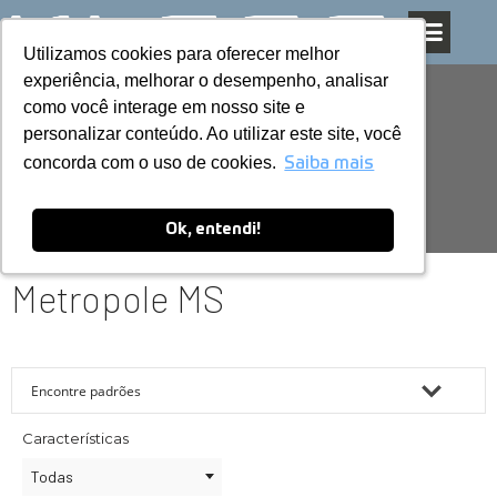
Utilizamos cookies para oferecer melhor
Utilizamos cookies para oferecer melhor
Pular
experiência, melhorar o desempenho, analisar
experiência, melhorar o desempenho, analisar
para
como você interage em nosso site e
como você interage em nosso site e
o
personalizar conteúdo. Ao utilizar este site, você
personalizar conteúdo. Ao utilizar este site, você
conteúdo
concorda com o uso de cookies.
concorda com o uso de cookies.
Saiba mais
Saiba mais
Ok, entendi!
Ok, entendi!
Metropole MS
Características
Todas