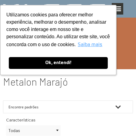
Utilizamos cookies para oferecer melhor
Utilizamos cookies para oferecer melhor
Pular
experiência, melhorar o desempenho, analisar
experiência, melhorar o desempenho, analisar
para
como você interage em nosso site e
como você interage em nosso site e
o
personalizar conteúdo. Ao utilizar este site, você
personalizar conteúdo. Ao utilizar este site, você
conteúdo
concorda com o uso de cookies.
concorda com o uso de cookies.
Saiba mais
Saiba mais
Ok, entendi!
Ok, entendi!
Metalon Marajó
Características
Todas