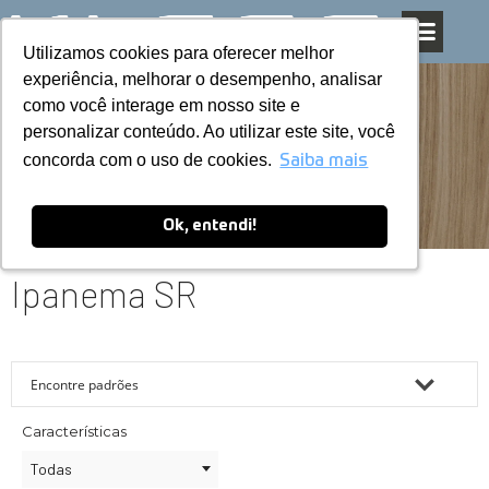
Utilizamos cookies para oferecer melhor
Utilizamos cookies para oferecer melhor
Pular
experiência, melhorar o desempenho, analisar
experiência, melhorar o desempenho, analisar
para
como você interage em nosso site e
como você interage em nosso site e
o
personalizar conteúdo. Ao utilizar este site, você
personalizar conteúdo. Ao utilizar este site, você
conteúdo
concorda com o uso de cookies.
concorda com o uso de cookies.
Saiba mais
Saiba mais
Ok, entendi!
Ok, entendi!
Ipanema SR
Características
Todas