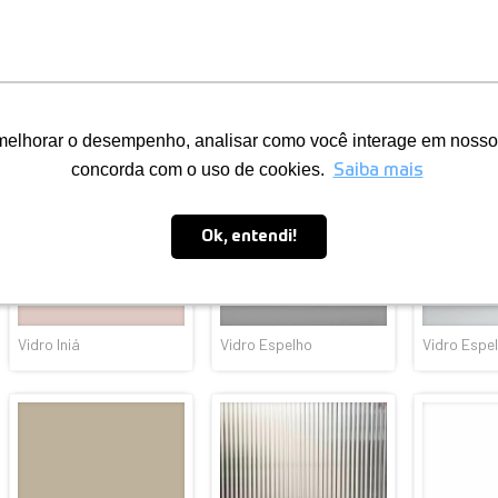
Vidro Metrópole
Vidro Marajó
Vidro Mand
Vidro Iniá
Vidro Espelho
Vidro Espe