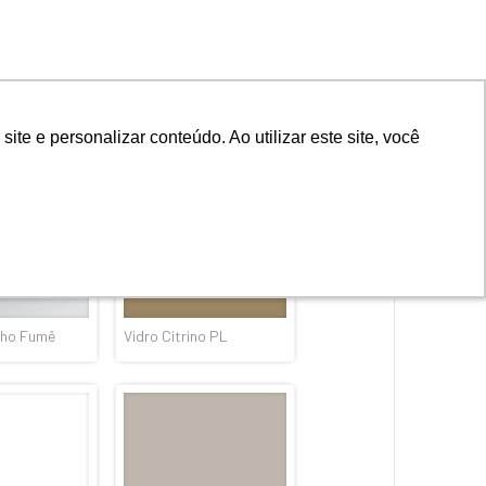
acaru
Vidro Naiá
lho Fumê
Vidro Citrino PL