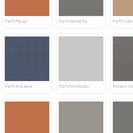
Perfil Marajó
Perfil Hematita
Perfil Cobr
Perfil Araraúna
Perfil Anodizado
Metalon S