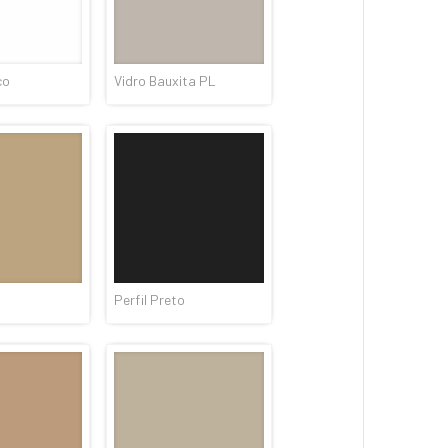
co
Vidro Bauxita PL
Perfil Preto