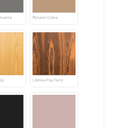
ematita
Metalon Cobre
ijó
Lâmina Pau Ferro