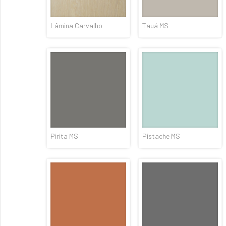
Lâmina Carvalho
Tauá MS
Pirita MS
Pistache MS