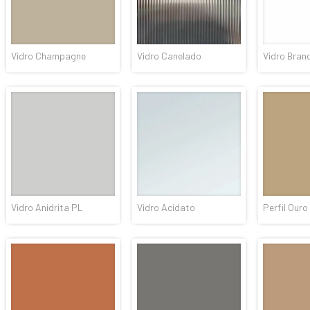
Vidro Champagne
Vidro Canelado
Vidro Bran
Vidro Anidrita PL
Vidro Acidato
Perfil Ouro