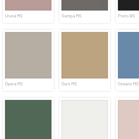
Uruná MS
Sampa MS
Preto BS
Ópera MS
Ouro MS
Oceano MS