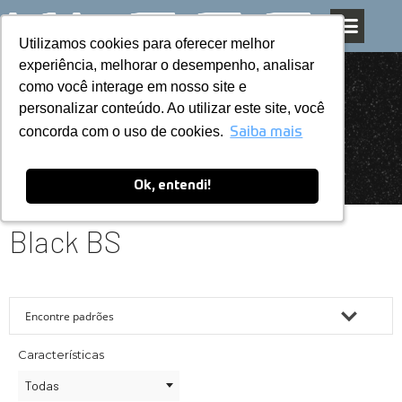
Utilizamos cookies para oferecer melhor
Utilizamos cookies para oferecer melhor
Pular
experiência, melhorar o desempenho, analisar
experiência, melhorar o desempenho, analisar
para
como você interage em nosso site e
como você interage em nosso site e
o
personalizar conteúdo. Ao utilizar este site, você
personalizar conteúdo. Ao utilizar este site, você
conteúdo
concorda com o uso de cookies.
concorda com o uso de cookies.
Saiba mais
Saiba mais
Ok, entendi!
Ok, entendi!
Black BS
Características
Todas