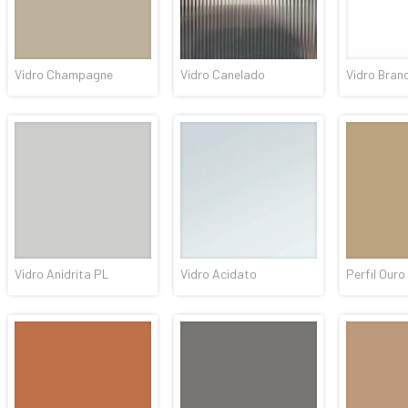
Vidro Champagne
Vidro Canelado
Vidro Bran
Vidro Anidrita PL
Vidro Acidato
Perfil Ouro