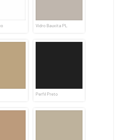
co
Vidro Bauxita PL
Perfil Preto