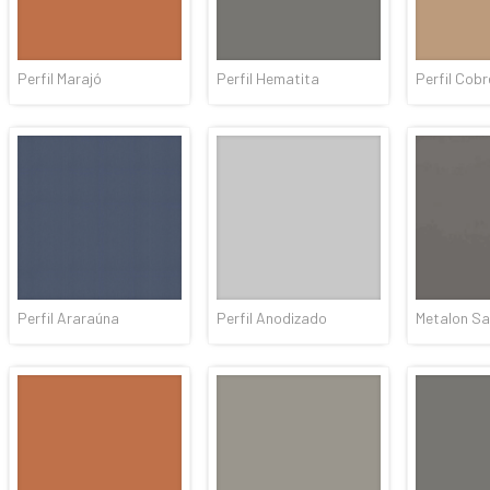
Perfil Marajó
Perfil Hematita
Perfil Cobr
Perfil Araraúna
Perfil Anodizado
Metalon S