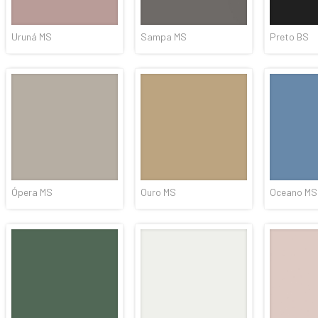
Uruná MS
Sampa MS
Preto BS
Ópera MS
Ouro MS
Oceano MS