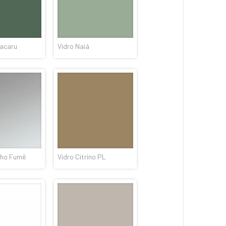
acaru
Vidro Naiá
lho Fumê
Vidro Citrino PL