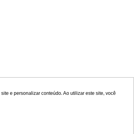
TA
e e personalizar conteúdo. Ao utilizar este site, você
e e personalizar conteúdo. Ao utilizar este site, você