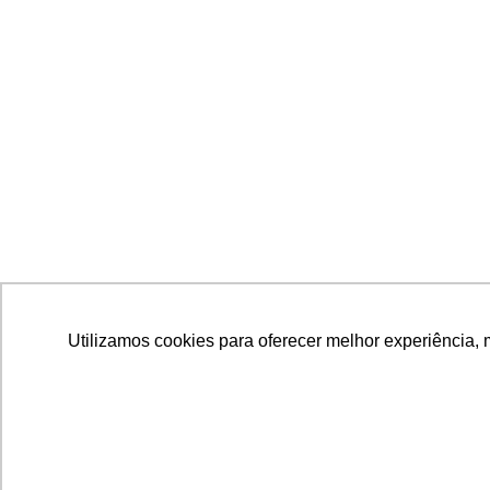
NOSSO
Utilizamos cookies para oferecer melhor experiência, 
Utilizamos cookies para oferecer melhor experiência, 
Pular
para
HOM
o
conteúdo