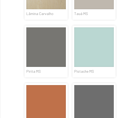
Lâmina Carvalho
Tauá MS
Pirita MS
Pistache MS