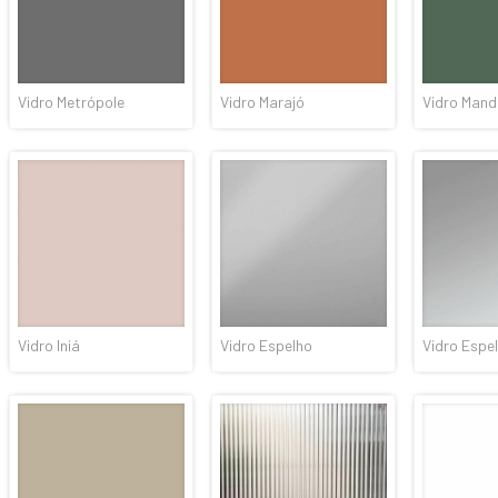
Vidro Metrópole
Vidro Marajó
Vidro Mand
Vidro Iniá
Vidro Espelho
Vidro Espe