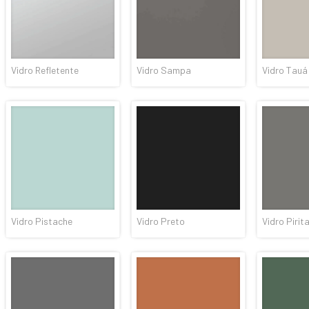
Vidro Refletente
Vidro Sampa
Vidro Tauá
Vidro Pistache
Vidro Preto
Vidro Pirit