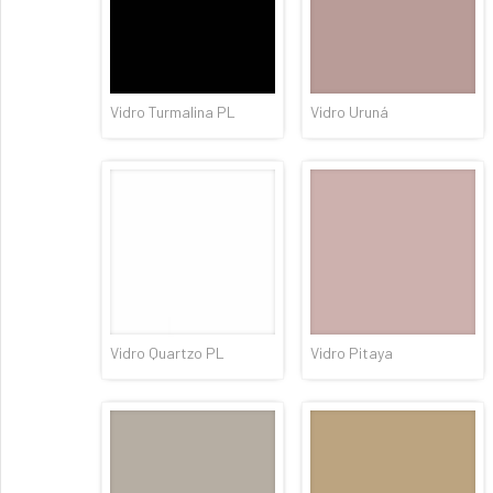
Vidro Turmalina PL
Vidro Uruná
Vidro Quartzo PL
Vidro Pitaya