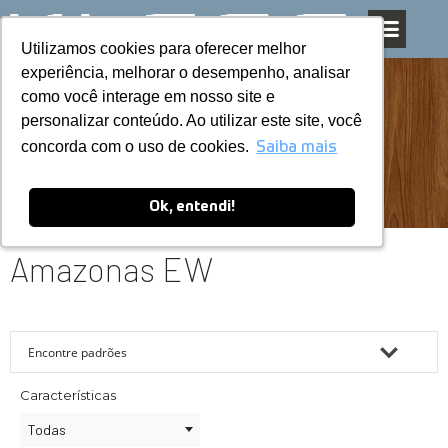
Utilizamos cookies para oferecer melhor
Utilizamos cookies para oferecer melhor
Pular
experiência, melhorar o desempenho, analisar
experiência, melhorar o desempenho, analisar
para
como você interage em nosso site e
como você interage em nosso site e
o
personalizar conteúdo. Ao utilizar este site, você
personalizar conteúdo. Ao utilizar este site, você
conteúdo
concorda com o uso de cookies.
concorda com o uso de cookies.
Saiba mais
Saiba mais
Ok, entendi!
Ok, entendi!
Amazonas EW
Características
Todas