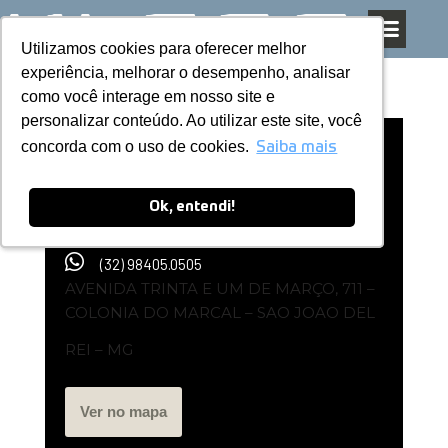
Utilizamos cookies para oferecer melhor
Utilizamos cookies para oferecer melhor
Pular
experiência, melhorar o desempenho, analisar
experiência, melhorar o desempenho, analisar
para
como você interage em nosso site e
como você interage em nosso site e
o
personalizar conteúdo. Ao utilizar este site, você
personalizar conteúdo. Ao utilizar este site, você
conteúdo
concorda com o uso de cookies.
concorda com o uso de cookies.
Representante Kless |
Saiba mais
Saiba mais
Todacasaplanejados
Ok, entendi!
Ok, entendi!
(32) 98405.0505
AVENIDA TRINTA E UM DE MARÇO, 711 –
COLONIA DO MARCAL – SAO JOAO DEL
REI – MG
Ver no mapa