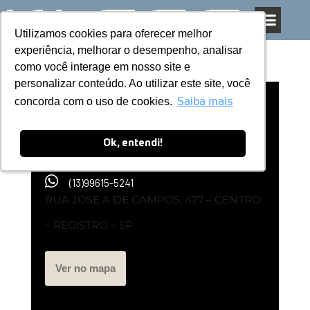
Utilizamos cookies para oferecer melhor
Utilizamos cookies para oferecer melhor
Pular
experiência, melhorar o desempenho, analisar
experiência, melhorar o desempenho, analisar
para
como você interage em nosso site e
como você interage em nosso site e
o
personalizar conteúdo. Ao utilizar este site, você
personalizar conteúdo. Ao utilizar este site, você
conteúdo
concorda com o uso de cookies.
concorda com o uso de cookies.
Representante Kless | Projeta Moveis –
Saiba mais
Saiba mais
SP
Ok, entendi!
Ok, entendi!
(13)99615-5241
RUA JOSE A DE CAMPOS, 477 – CENTRO
– REGISTRO – SP
Ver no mapa